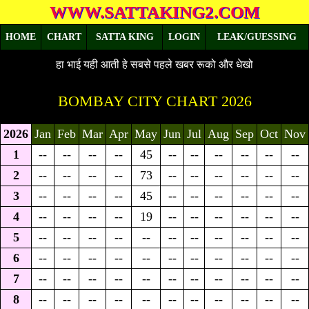
WWW.SATTAKING2.COM
HOME
CHART
SATTA KING
LOGIN
LEAK/GUESSING
हा भाई यही आती हे सबसे पहले खबर रूको और धेखो
BOMBAY CITY CHART 2026
2026
Jan
Feb
Mar
Apr
May
Jun
Jul
Aug
Sep
Oct
Nov
1
--
--
--
--
45
--
--
--
--
--
--
2
--
--
--
--
73
--
--
--
--
--
--
3
--
--
--
--
45
--
--
--
--
--
--
4
--
--
--
--
19
--
--
--
--
--
--
5
--
--
--
--
--
--
--
--
--
--
--
6
--
--
--
--
--
--
--
--
--
--
--
7
--
--
--
--
--
--
--
--
--
--
--
8
--
--
--
--
--
--
--
--
--
--
--