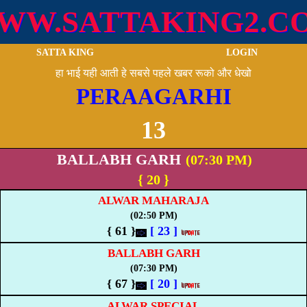
WW.SATTAKING2.C
SATTA KING
LOGIN
हा भाई यही आती हे सबसे पहले खबर रूको और धेखो
PERAAGARHI
13
BALLABH GARH
(07:30 PM)
{ 20 }
ALWAR MAHARAJA
(02:50 PM)
{ 61 }
[
23
]
BALLABH GARH
(07:30 PM)
{ 67 }
[
20
]
ALWAR SPECIAL