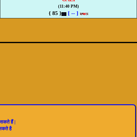
(11:40 PM)
{ 85 }
[
--
]
सकते हैं |
कते है