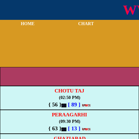
W
HOME
CHART
CHOTU TAJ
(02:50 PM)
{ 56 }
[
89
]
PERAAGARHI
(09:30 PM)
{ 63 }
[
13
]
GHAZIABAD