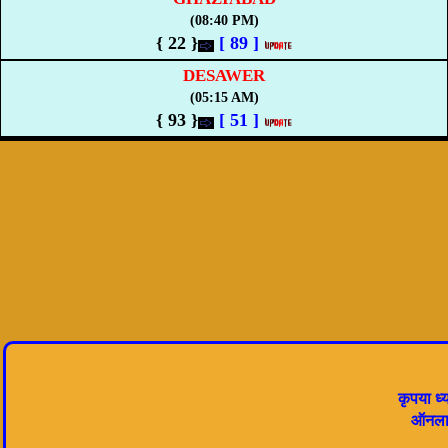
(08:40 PM)
{ 22 }
[
89
]
DESAWER
(05:15 AM)
{ 93 }
[
51
]
कृपया ध्
ऑनलाइ