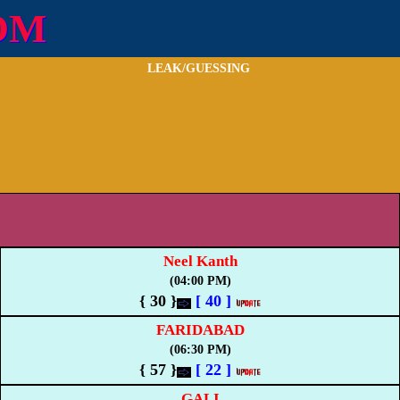
OM
LEAK/GUESSING
Neel Kanth
(04:00 PM)
{ 30 }
[
40
]
FARIDABAD
(06:30 PM)
{ 57 }
[
22
]
GALI